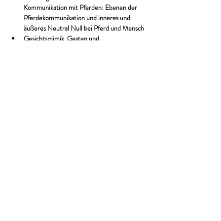
Kommunikation mit Pferden: Ebenen der 
Pferdekommunikation und inneres und 
äußeres Neutral Null bei Pferd und Mensch
Gesichtsmimik, Gesten und 
Atembotschaften der Pferdesprache 
entschlüsseln 
Das Begrüßungsritual
Weiterlesen >
Diese Veranstaltung teilen
CHRISTINA LAMSAL