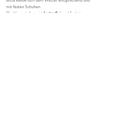
Bitte kleide dich dem Wetter entsprechend und 
mit festen Schuhen.
Die Veranstaltung ist 
kostenfrei
 und findet in 
regelmäßigen Abständen- voraussichtlich 
monatlich…
Weiterlesen >
Diese Veranstaltung teilen
CHRISTINA LAMSAL
christina@lamsal.de