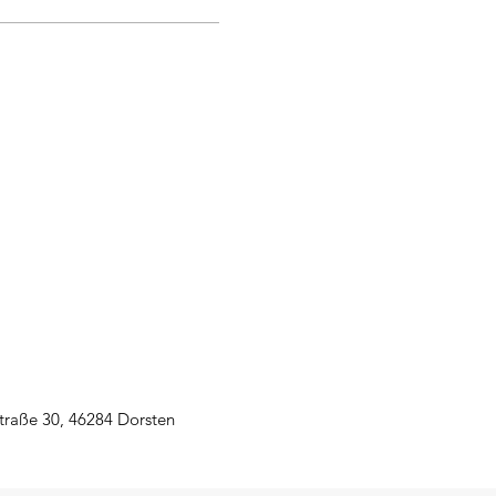
kt einsetzen kannst.
traße 30, 46284 Dorsten
n in der Reihenfolge der