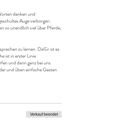
 Worten denken und
ngeschultes Auge verborgen.
 so unendlich viel über Pferde,
sprechen zu lernen. Dafür ist es
 ist in erster Linie
fen und dann ganz bei uns
der und üben einfache Gesten
seit ich die Pferdesprache
ich eine immer stärker werdende
 Erfahrung im pferdegestützten
Verkauf beendet
nschen weiter zu geben.
 mit welcher inneren Haltung und
 den Teilnehmern