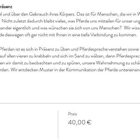
Präsenz
 und über den Gebrauch ihres Körpers. Das ist für Menschen, die wir in
icht zuletzt dadurch bleibt vieles, was Pferde uns mitteilen für unser u
ander eigentlich und was wünschen sie sich von uns Menschen? Wir wissen
ade deswegen oft gar nicht mit Ihnen in eine tiefe Verbindung zu kommen.
Pferden ist es sich in Präsenz zu üben und Pferdesprache verstehen sowie 
auf allen vieren zu krabbeln und sich im Sand zu wälzen, denn Pferdesprache
en wir damit zu beobachten und zu spüren, unsere Wahrnehmung zu schär
den. Wir entdecken Muster in der Kommunikation der Pferde untereinan
s versteht.
n und habe viele Ausbildungen im Pferdebereich abgeschlossen, aber erst 
ses Wissen im Alltag mit den eigenen und Kundenpferden anwende, spüre 
eitiges Vertrauen und Respekt im Zusammensein mit Pferden. Durch meine
Preis
eses Wissen praxisorientiert und fachkundig auch an pferdeunerfahrene Me
40,00 €
, daher ist es Pferden nicht nur wichtig was wir sagen, sondern wie, also
t sowie Elemente aus dem pferdegestützten Erfahrungslernen ermöglichen
mit Pferden.