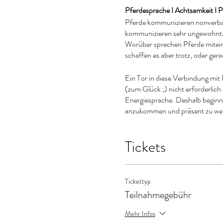
Pferdesprache I Achtsamkeit I 
Pferde kommunizieren nonverbal
kommunizieren sehr ungewohnt. N
Worüber sprechen Pferde mitein
schaffen es aber trotz, oder ger
Ein Tor in diese Verbindung mit 
(zum Glück ;) nicht erforderlich 
Energiesprache. Deshalb beginn
anzukommen und präsent zu wer
ein, die jedes Pferd von Natur au
Tickets
Über mich
Ich bin mit Pferden aufgewachse
eingehend studiert habe und die
tiefe Verbindung, sowie gegens
Tickettyp
Coaching bin ich in der Lage di
Teilnahmegebühr
Pferdesprache ist Energiesprache
Energie wir es tun. Achtsamkei
Mehr Infos
erlebnisorientierte Erfahrungen 