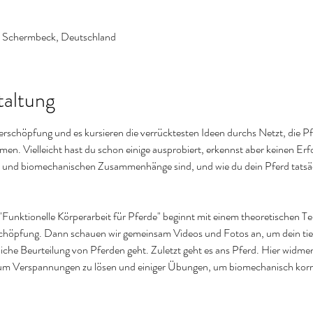
 Schermbeck, Deutschland
taltung
rschöpfung und es kursieren die verrücktesten Ideen durchs Netzt, die Pfe
. Vielleicht hast du schon einige ausprobiert, erkennst aber keinen Erf
 und biomechanischen Zusammenhänge sind, und wie du dein Pferd tatsächl
Funktionelle Körperarbeit für Pferde" beginnt mit einem theoretischen Te
schöpfung. Dann schauen wir gemeinsam Videos und Fotos an, um dein tie
iche Beurteilung von Pferden geht. Zuletzt geht es ans Pferd. Hier widmen w
 um Verspannungen zu lösen und einiger Übungen, um biomechanisch kor