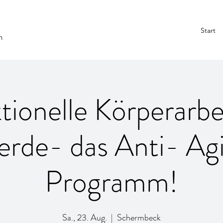
Start
n
tionelle Körperarbei
erde- das Anti- Ag
Programm!
Sa., 23. Aug.
  |  
Schermbeck